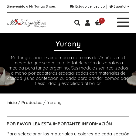
Bienvenido a Mr Tango Shoes
Estado del pedido
Español
0
Yurany
Mr Tango shoes es una marca con mas de 25 años en el
mercado que se dedica a la fabricación de zapatos a
medida para tango argentino. Sus modelos son realizados
a mano por zapateros especializados con materiales de
calidad y una confección cuidada para brindar comodidad,
flexibilidad y estabilidad al bailar.
Inicio
Productos
Yurany
POR FAVOR LEA ESTA
IMPORTANTE
INFORMACIÓN
Para seleccionar los materiales y colores de cada sección