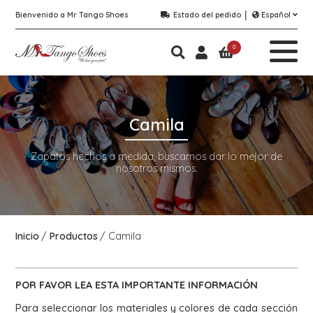
Bienvenido a Mr Tango Shoes
Estado del pedido
Español
0
Camila
Zapatos hechos a medida, buscamos dar lo mejor de
nosotros mismos.
Inicio
Productos
Camila
POR FAVOR LEA ESTA
IMPORTANTE
INFORMACIÓN
Para seleccionar los materiales y colores de cada sección