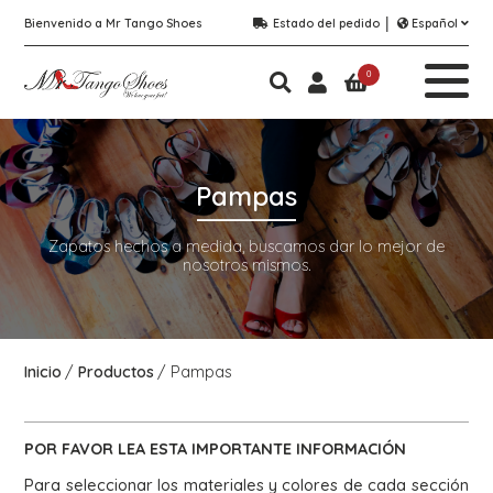
Bienvenido a Mr Tango Shoes
Estado del pedido
Español
0
Pampas
Zapatos hechos a medida, buscamos dar lo mejor de
nosotros mismos.
Inicio
Productos
Pampas
POR FAVOR LEA ESTA
IMPORTANTE
INFORMACIÓN
Para seleccionar los materiales y colores de cada sección