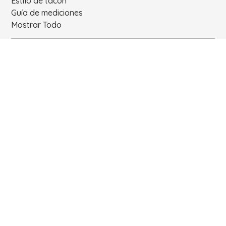
Estilo de tacón
Guía de mediciones
Mostrar Todo
Enlaces
Nosotros
Carrito
Iniciar Sesión
Contacto
Productos
Política de privacidad
Términos y Condiciones
Contacto
Email:
support@mrtangoshoes.com
Teléfono:
USA. TEL 786-888-6619. COLOMBIA. +57 312 727 6293